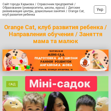
Сайт города Харькова
Справочник предприятий
Образование (университеты, школы, курсы)
Детские
Укр
развивающие центры, дошкольные занятия
Orange Cat,
клуб развития ребенка
Orange Cat, клуб развития ребенка /
Направления обучения / Заняття
мама та малюк
САД