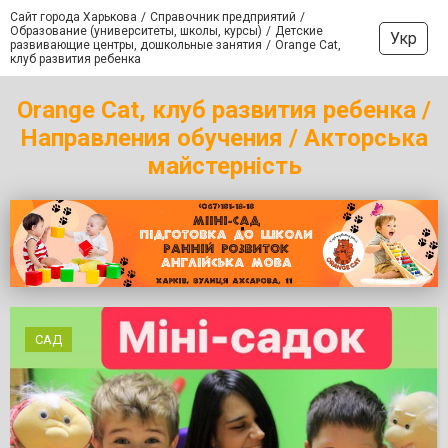
Сайт города Харькова
Справочник предприятий
Образование (университеты, школы, курсы)
Детские
Укр
развивающие центры, дошкольные занятия
Orange Cat,
клуб развития ребенка
Orange Cat, клуб развития ребенка /
Направления обучения / Акторська
майстерність
САД