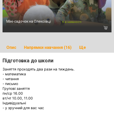
Міні-садочок на Олексіївці
Є в наявності
Опис
Напрямки навчання (16)
Ще
Підготовка до школи
Заняття проходять два рази на тиждень.
- математика
- читання
- письмо
Групові заняття
пн/ср 16.00
вт/чт 10.00, 11.00
Індивідуальні
- у зручний для вас час