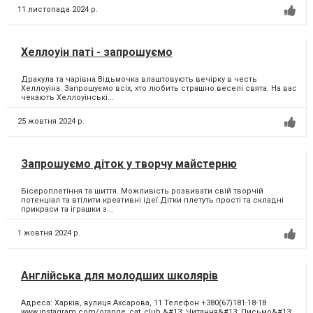
11 листопада 2024 р.
Хеллоуін паті - запрошуємо
Дракула та чарівна Відьмочка влаштовують вечірку в честь
Хеллоуіна. Запрошуємо всіх, хто любить страшно веселі свята. На вас
чекають Хеллоуінські...
25 жовтня 2024 р.
Запрошуємо діток у творчу майстерню
Бісероплетіння та шиття. Можливість розвивати свій творчій
потенціал та втілити креативні ідеї.Дітки плетуть прості та складні
прикраси та іграшки з...
1 жовтня 2024 р.
Англійська для молодших школярів
Адреса: Харків, вулиця Ахсарова, 11 Телефон +380(67)181-18-18
www.instagram.com/orange_cat_club &#13; Читання&#13; Письмо&#13;