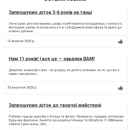
Запрошуємо діток 3-6 років на танці
Легкі рухи, весела музика, цікаві ігриРозвиток координації, гнучкості,
моторики, ритму та впевненості в собіДружня атмосфера та увага до
кожної дитини...
15 жовтня 2025 р.
Нам 11 років! І все це — завдяки ВАМ!
Дякуємо кожному з вас - за довіру, за дитячі усмішки, за те, що ви з
нами і ми разом у...
25 вересня 2025 р.
Запрошуємо діток до творчої майстерні
Робимо чудові вироби з бісеру та фетру. Прикраси, іграшки, втілюємо
будь-яку фантазію Заняття проходятьпʼятниця 16.00субота 11.00Можна
обрати один день, або...