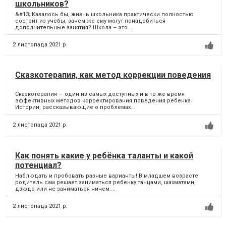
школьников?
&#13; Казалось бы, жизнь школьника практически полностью
состоит из учёбы, зачем же ему могут понадобиться
дополнительные занятия? Школа – это...
2 листопада 2021 р.
Сказкотерапия, как метод коррекции поведения
Сказкотерапия — один из самых доступных и в то же время
эффективных методов корректирования поведения ребенка.
Истории, рассказывающие о проблемах...
2 листопада 2021 р.
Как понять какие у ребёнка таланты и какой
потенциал?
Наблюдать и пробовать разные варианты! В младшем возрасте
родитель сам решает заниматься ребенку танцами, шахматами,
дзюдо или не заниматься ничем....
2 листопада 2021 р.