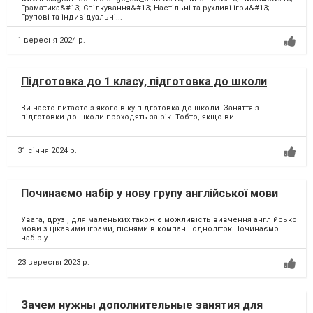
Граматика&#13; Спілкування&#13; Настільні та рухливі ігри&#13;
Групові та індивідуальні...
1 вересня 2024 р.
Підготовка до 1 класу, підготовка до школи
Ви часто питаєте з якого віку підготовка до школи. Заняття з
підготовки до школи проходять за рік. Тобто, якщо ви...
31 січня 2024 р.
Починаємо набір у нову групу англійської мови
Увага, друзі, для маленьких також є можливість вивчення англійської
мови з цікавими іграми, піснями в компанії одноліток Починаємо
набір у...
23 вересня 2023 р.
Зачем нужны дополнительные занятия для