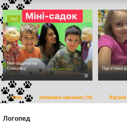
САД
Міні-садочок на
Олексіївці
Підготовка 
Є в наявності
Опис
Напрямки навчання (16)
Відгуки 
Логопед