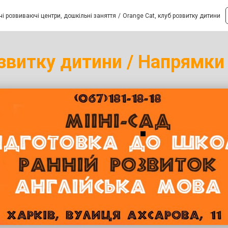
і розвиваючі центри, дошкільні заняття
Orange Cat, клуб розвитку дитини
озвитку дитини / Напрямки