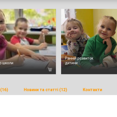
Ранній розвиток
до школи
дитини
(16)
Новини та статті (12)
Контакти