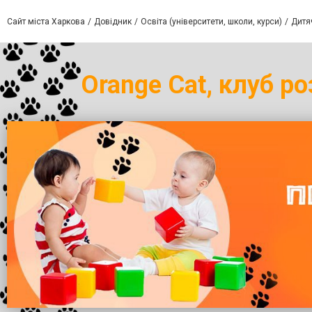
Сайт міста Харкова
Довідник
Освіта (університети, школи, курси)
Дитяч
Orange Cat, клуб р