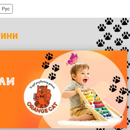
Рус
тини