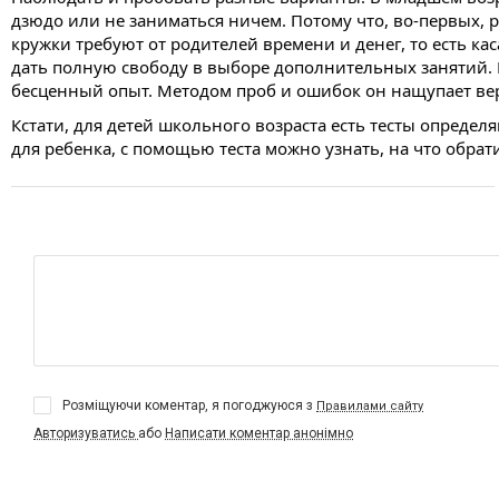
дзюдо или не заниматься ничем. Потому что, во-первых, р
кружки требуют от родителей времени и денег, то есть кас
дать полную свободу в выборе дополнительных занятий. Ес
бесценный опыт. Методом проб и ошибок он нащупает ве
Кстати, для детей школьного возраста есть тесты опреде
для ребенка, с помощью теста можно узнать, на что обра
Розміщуючи коментар, я погоджуюся з
Правилами сайту
Авторизуватись
або
Написати коментар анонімно