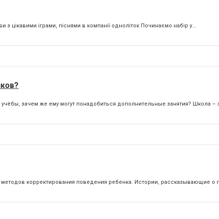
и з цікавими іграми, піснями в компанії одноліток Починаємо набір у...
иков?
учёбы, зачем же ему могут понадобиться дополнительные занятия? Школа – эт
х методов корректирования поведения ребенка. Истории, рассказывающие о п