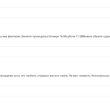
ь-яку фантазію Заняття проходятьпʼятниця 16.00субота 11.00Можна обрати один 
прошуємо всіх, хто любить страшно веселі свята. На вас чекають Хеллоуінські.