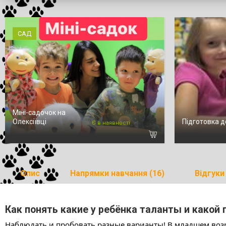
САД
Міні-садочок на
Олексіївці
Підготовка 
Є в наявності
Опис
Напрямки навчання (16)
Відгуки 
Как понять какие у ребёнка таланты и какой
Наблюдать и пробовать разные варианты! В младшем возр