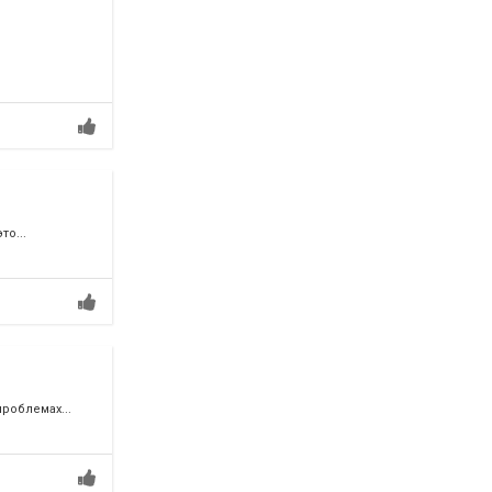
о...
роблемах...