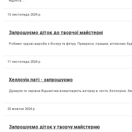
Адреса:...
15 листопада 2024 р.
Запрошуємо діток до творчої майстерні
Робимо чудові вироби з бісеру та фетру. Прикраси, іграшки, втілюємо буд
11 листопада 2024 р.
Хеллоуін паті - запрошуємо
Дракула та чарівна Відьмочка влаштовують вечірку в честь Хеллоуіна. За
25 жовтня 2024 р.
Запрошуємо діток у творчу майстерню