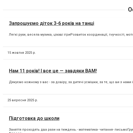
О
Запрошуємо діток 3-6 років на танці
Легкі рухи, весела музика, цікаві ігриРозвиток координації, гнучкості, м
15 жовтня 2025 р.
Нам 11 років! І все це — завдяки ВАМ!
Дякуємо кожному з вас - за довіру, за дитячі усмішки, за те, що ви з нами і
25 вересня 2025 р.
Підготовка до школи
Заняття проходять два рази на тиждень.- математика- читання- письмоГрупо