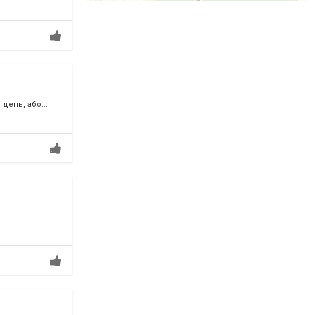
день, або...
..