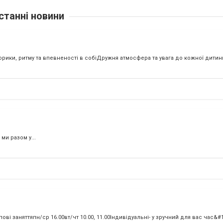
станні новини
оторики, ритму та впевненості в собіДружня атмосфера та увага до кожної дитини
 ми разом у...
ві заняттяпн/ср 16.00вт/чт 10.00, 11.00Індивідуальні- у зручний для вас час&#1