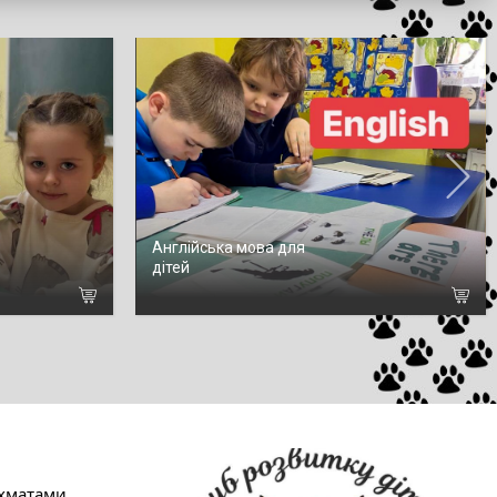
Англійська мова для
дітей
матами, 