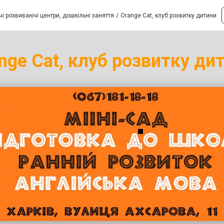
і розвиваючі центри, дошкільні заняття
Orange Cat, клуб розвитку дитини
nge Cat, клуб розвитку ди