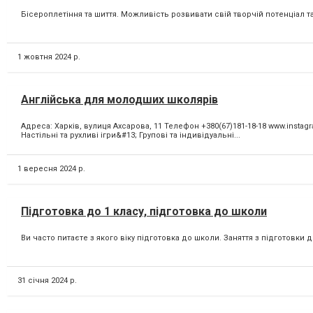
Бісероплетіння та шиття. Можливість розвивати свій творчій потенціал та в
1 жовтня 2024 р.
Англійська для молодших школярів
Адреса: Харків, вулиця Ахсарова, 11 Телефон +380(67)181-18-18 www.inst
Настільні та рухливі ігри&#13; Групові та індивідуальні...
1 вересня 2024 р.
Підготовка до 1 класу, підготовка до школи
Ви часто питаєте з якого віку підготовка до школи. Заняття з підготовки д
31 січня 2024 р.