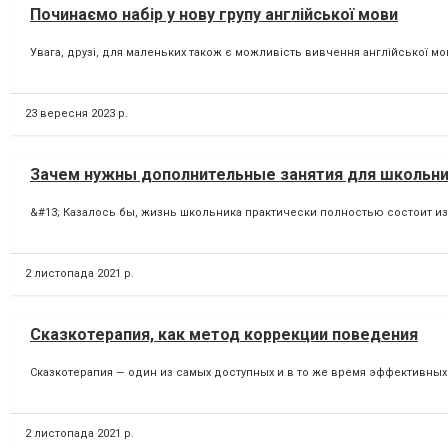
Починаємо набір у нову групу англійської мови
Увага, друзі, для маленьких також є можливість вивчення англійської мов
23 вересня 2023 р.
Зачем нужны дополнительные занятия для школьн
&#13; Казалось бы, жизнь школьника практически полностью состоит из 
2 листопада 2021 р.
Сказкотерапия, как метод коррекции поведения
Сказкотерапия — один из самых доступных и в то же время эффективны
2 листопада 2021 р.