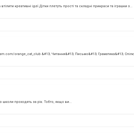
тілити креативні ідеї.Дітки плетуть прості та складні прикраси та іграшки з...
agram.com/orange_cat_club &#13; Читання&#13; Письмо&#13; Граматика&#13; Спіл
о школи проходять за рік. Тобто, якщо ви...