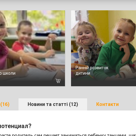
Ранній розвиток
до школи
дитини
(16)
Новини та статті (12)
Контакти
 потенциал?
асте родитель сам решает заниматься ребенку танцами, шах