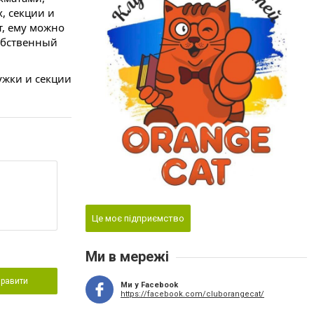
 секции и 
, ему можно 
обственный 
жки и секции 
Це моє підприємство
Ми в мережі
правити
Ми у Facebook
https://facebook.com/cluborangecat/